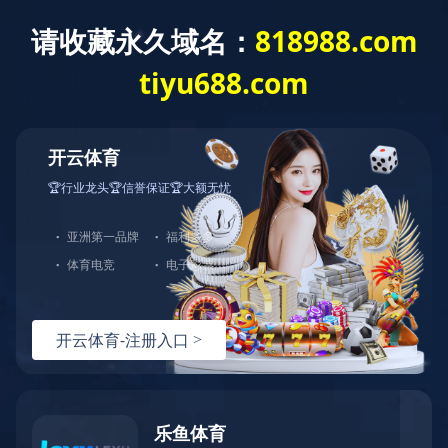
xk.com
language
xk.com
关于我们
xk.com-星
叶片
空(中国)
关键词：
定制服务
解决方案
产品