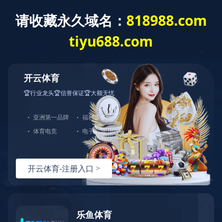
xk.com
language
xk.com
xk.com
关于我们
全部分类
xk.com-星
空(中国)
定制服务
不锈钢搅龙
解决方案
不锈钢搅龙系列
所属分类：