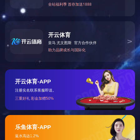
不锈钢螺旋输送机
XD-超大型矿用空心螺旋轴
查看详情
查看详情