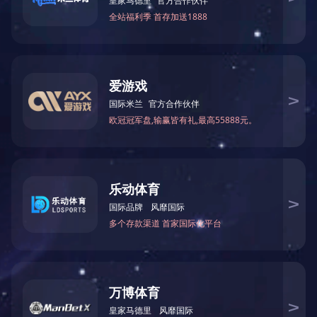
大型全密封螺旋输送机
小型不锈钢螺旋输送机
查看详情
查看详情
倾斜式不锈钢螺旋输送机
双螺旋不锈钢输送机
查看详情
查看详情