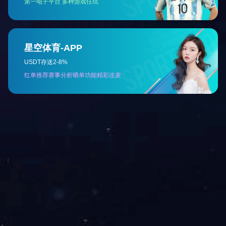
提交留言
联系方式
地址：河北省石家庄经济技术开发区松江路199号
电话：0311-85382001 / 0311-85674606
手机：15831163099 / 15833937206
邮箱：service11@screw-flighting.com