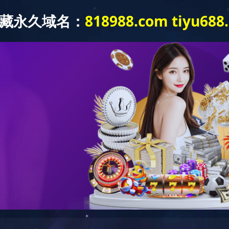
xk.com-星空
定制服
解决方
(中国)
务
案